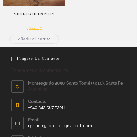
SABIDURÍA DE UN POBRE
u$s
21,16
Añadir al carrito
Pongase En Contacto
Esperamos sus comentarios
Monteagudo 4858, Santo Tomé (3016). Santa Fe
Argentina
Contacto
+549 342 567 5208
Email:
gestion@libreriareginacoeli.com