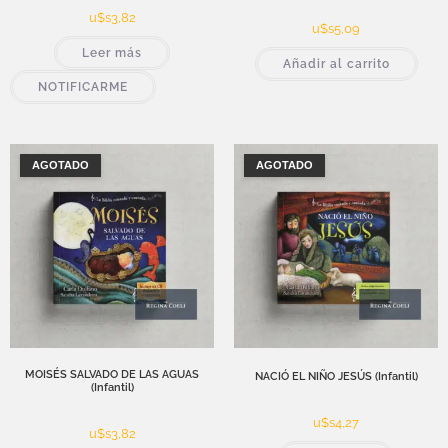
u$s
3,82
u$s
5,09
Leer más
Añadir al carrito
NOTIFICARME
AGOTADO
AGOTADO
MOISÉS SALVADO DE LAS AGUAS
NACIÓ EL NIÑO JESÚS (Infantil)
(Infantil)
u$s
4,27
u$s
3,82