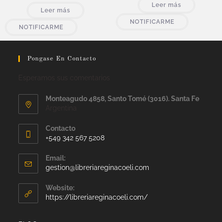
Leer más
Leer más
NOTIFICARME
NOTIFICARME
Pongase En Contacto
Esperamos sus comentarios
Monteagudo 4858, Santo Tomé (3016). Santa Fe
Argentina
Contacto
+549 342 567 5208
Email:
gestion@libreriareginacoeli.com
Website:
https://libreriareginacoeli.com/