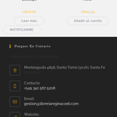
u$s
16,82
u$s
14,54
Leer más
Añadir al carrito
NOTIFICARME
Pongase En Contacto
Esperamos sus comentarios
Monteagudo 4858, Santo Tomé (3016). Santa Fe
Argentina
Contacto
+549 342 567 5208
Email:
gestion@libreriareginacoeli.com
Website: