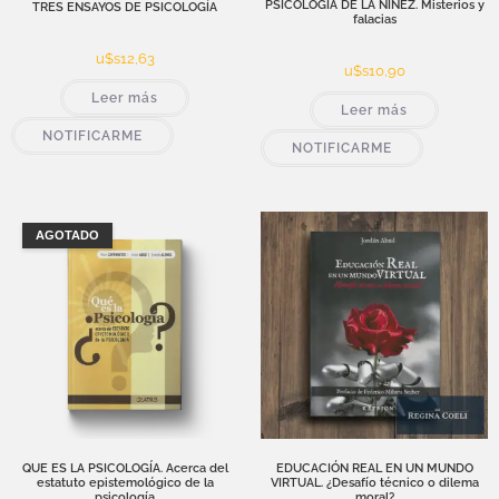
PSICOLOGÍA DE LA NIÑEZ. Misterios y
TRES ENSAYOS DE PSICOLOGÍA
falacias
u$s
12,63
u$s
10,90
Leer más
Leer más
NOTIFICARME
NOTIFICARME
AGOTADO
QUE ES LA PSICOLOGÍA. Acerca del
EDUCACIÓN REAL EN UN MUNDO
estatuto epistemológico de la
VIRTUAL. ¿Desafío técnico o dilema
psicología
moral?