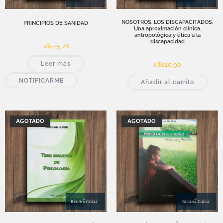
NOSOTROS, LOS DISCAPACITADOS.
PRINCIPIOS DE SANIDAD
Una aproximación clínica,
antropológica y ética a la
discapacidad
u$s
25,76
Leer más
u$s
10,90
NOTIFICARME
Añadir al carrito
AGOTADO
AGOTADO