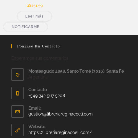
u$s
51,59
Leer más
NOTIFICARME
Pongase En Contacto
Esperamos sus comentarios
Monteagudo 4858, Santo Tomé (3016). Santa Fe
Argentina
Contacto
+549 342 567 5208
Email:
gestion@libreriareginacoeli.com
Website:
https://libreriareginacoeli.com/