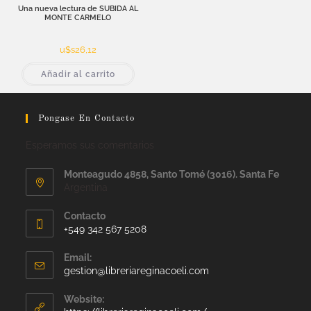
Una nueva lectura de SUBIDA AL
MONTE CARMELO
u$s
26,12
Añadir al carrito
Pongase En Contacto
Esperamos sus comentarios
Monteagudo 4858, Santo Tomé (3016). Santa Fe
Argentina
Contacto
+549 342 567 5208
Email:
gestion@libreriareginacoeli.com
Website: