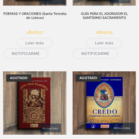
POEMAS Y ORACIONES (Santa Teresita
GUÍA PARA EL ADORADOR EL
de Lisieux)
SANTÍSIMO SACRAMENTO
u$s
26,57
u$s
15,05
Leer más
Leer más
NOTIFICARME
NOTIFICARME
AGOTADO
AGOTADO