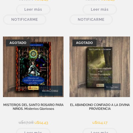
Leer más
Leer más
NOTIFICARME
NOTIFICARME
¡OFERTA!
AGOTADO
AGOTADO
MISTERIOS DEL SANTO ROSARIO PARA
EL ABANDONO CONFIADO A LA DIVINA
NIÑOS. Misterios Gloriosos
PROVIDENCIA
u$s
7,08
u$s
4,43
u$s
14,17
Leer más
Leer más