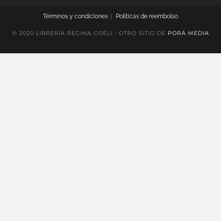
Términos y condiciones
Políticas de reembolso
© 2020 LIBRERÍA REGINA COELI - OTRO SITIO DE
PORÁ MEDIA