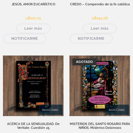
JESÚS, AMOR EUCARÍSTICO
CREDO – Compendio de la fe católica
u$s
21,25
u$s
44,28
Leer más
Leer más
NOTIFICARME
NOTIFICARME
¡OFERTA!
AGOTADO
ACERCA DE LA SENSUALIDAD. De
MISTERIOS DEL SANTO ROSARIO PARA
Veritate, Cuestión 25
NIÑOS. Misterios Dolorosos