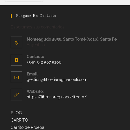
Pongase En Contacto
Esperamos sus comentarios
Monteagudo 4858, Santo Tomé (3016). Santa Fe
Argentina
Contacto
+549 342 567 5208
Email:
gestion@libreriareginacoeli.com
Website:
https://libreriareginacoeli.com/
BLOG
CARRITO
Carrito de Prueba