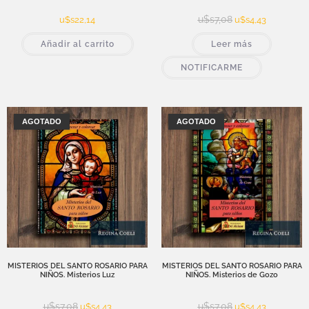
u$s
7,08
u$s
22,14
u$s
4,43
Añadir al carrito
Leer más
NOTIFICARME
¡OFERTA!
¡OFERTA!
AGOTADO
AGOTADO
MISTERIOS DEL SANTO ROSARIO PARA
MISTERIOS DEL SANTO ROSARIO PARA
NIÑOS. Misterios Luz
NIÑOS. Misterios de Gozo
u$s
7,08
u$s
7,08
u$s
4,43
u$s
4,43