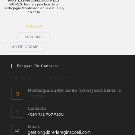
MONTESSORI EXPLICADO A LOS
PADRES. Teoría y practica de la
pedagogía Montessori en la escuela y
en casa
u$s
44,10
Leer más
NOTIFICARME
Pongase En Contacto
Esperamos sus comentarios
Monteagudo 4858, Santo Tomé (3016). Santa Fe
Argentina
Contacto
+549 342 567 5208
Email:
gestion@libreriareginacoeli.com